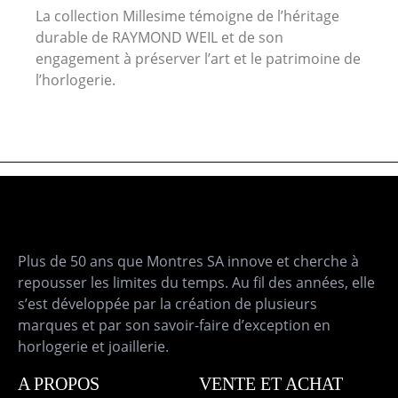
La collection
Millesime
témoigne de l’héritage
durable de RAYMOND
WEIL
et de son
engagement à préserver l’art et le patrimoine de
l’horlogerie.
Plus de 50 ans que Montres SA innove et cherche à
repousser les limites du temps. Au fil des années, elle
s’est développée par la création de plusieurs
marques et par son savoir-faire d’exception en
horlogerie et joaillerie.