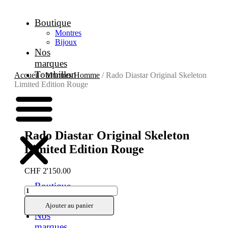
Aller
au
Boutique
contenu
Montres
Bijoux
Nos
marques
Tourbillon
Accueil
/
Montres Homme
/ Rado Diastar Original Skeleton
Limited Edition Rouge
Rado Diastar Original Skeleton
Limited Edition Rouge
CHF
2'150.00
Boutique
quantité
Montres
de
Bijoux
Ajouter au panier
Rado
Nos
Diastar
marques
Original