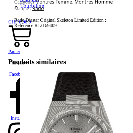
Montres Femme
Montres Homme
Catégories
,
Skeleton
Tourbillon
Rado
Marque :
Limited
Edition
Rado Diastar Original Skeleton Limited Edition ;
Rouge
CHF
0.00
0
Référence R12169409
Panier
Produits similaires
Choisir
une
langue
Facebook-f
Instagram