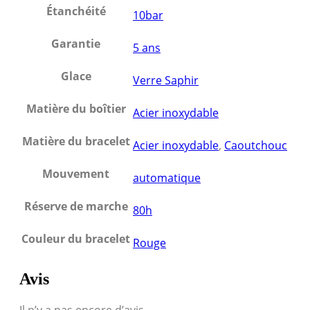
Étanchéité
10bar
Garantie
5 ans
Glace
Verre Saphir
Matière du boîtier
Acier inoxydable
Matière du bracelet
Acier inoxydable
,
Caoutchouc
Mouvement
automatique
Réserve de marche
80h
Couleur du bracelet
Rouge
Avis
Il n’y a pas encore d’avis.