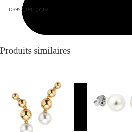
OB957_TP01_Y_02
Produits similaires