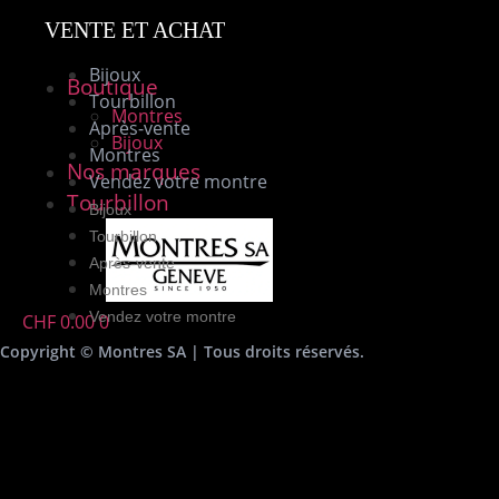
VENTE ET ACHAT
Bijoux
Boutique
Tourbillon
Montres
Après-vente
Bijoux
Montres
Nos marques
Vendez votre montre
Tourbillon
Bijoux
Tourbillon
Après-vente
Montres
Vendez votre montre
CHF
0.00
0
Copyright © Montres SA | Tous droits réservés.