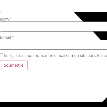
Nom
*
E-mail
*
Enregistrer mon nom, mon e-mail et mon site dans le n