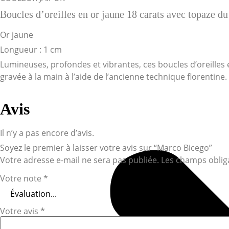
Boucles d’oreilles en or jaune 18 carats avec topaze du 
Or jaune
Longueur : 1 cm
Lumineuses, profondes et vibrantes, ces boucles d’oreilles 
gravée à la main à l’aide de l’ancienne technique florentine.
Avis
Il n’y a pas encore d’avis.
Soyez le premier à laisser votre avis sur “Marco Bicego”
Votre adresse e-mail ne sera pas publiée.
Les champs oblig
Votre note
*
Votre avis
*