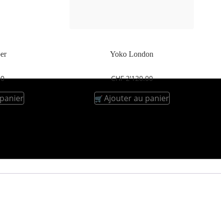
er
Yoko London
00
CHF
2'120.00
 panier
Ajouter au panier