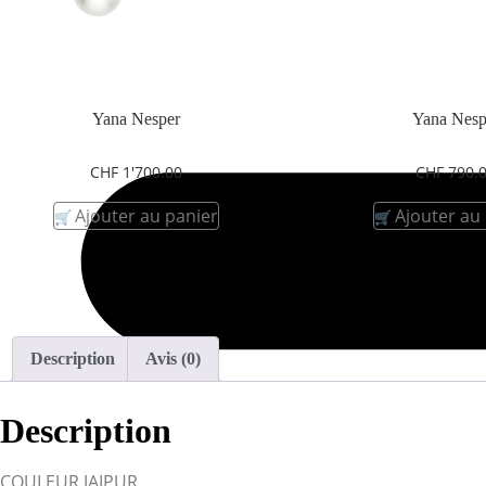
Yana Nesper
Yana Nesp
CHF
1'700.00
CHF
790.
Ajouter au panier
Ajouter au
Description
Avis (0)
Description
COULEUR JAIPUR