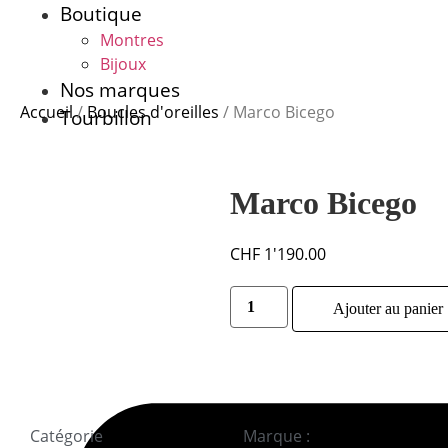
Aller
Boutique
au
Montres
contenu
Bijoux
Nos marques
Accueil
/
Boucles d'oreilles
/ Marco Bicego
Tourbillon
Marco Bicego
CHF
1'190.00
quantité
de
Ajouter au panier
Marco
Bicego
Catégorie
Boucles d'oreilles
Marque :
Marco Bicego