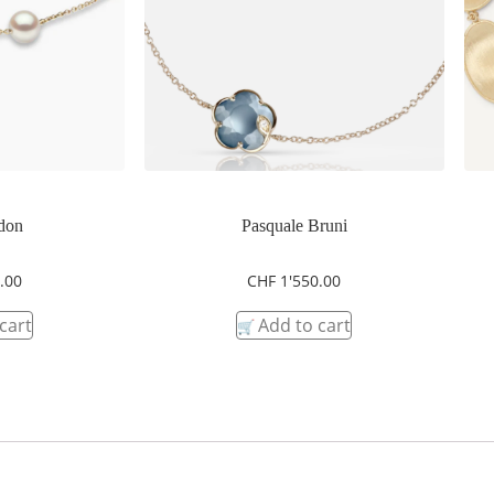
don
Pasquale Bruni
.00
CHF
1'550.00
cart
Add to cart