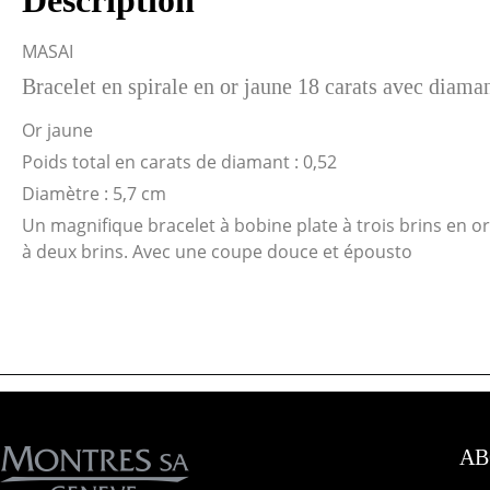
Description
MASAI
Bracelet en spirale en or jaune 18 carats avec diaman
Or jaune
Poids total en carats de diamant : 0,52
Diamètre : 5,7 cm
Un magnifique bracelet à bobine plate à trois brins en or
à deux brins. Avec une coupe douce et épousto
AB