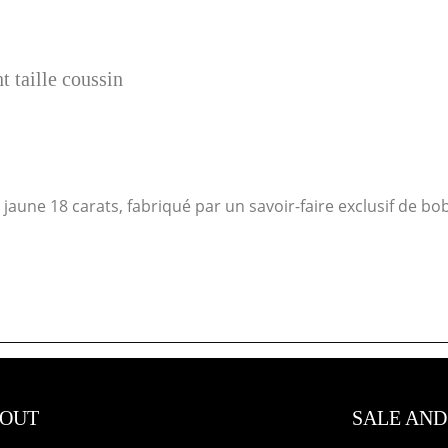
t taille coussin
 jaune 18 carats, fabriqué par un savoir-faire exclusif de bo
OUT
SALE AND