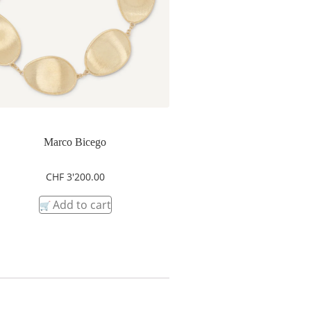
Marco Bicego
CHF
3'200.00
Add to cart