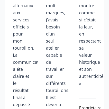
alternative
multi-
montre
aux
marques,
comme
services
j’avais
si c’était
officiels
besoin
la leur,
pour
d’un
en
mon
seul
respectant
tourbillon.
atelier
sa
La
capable
valeur
communication
de
historique
a été
travailler
et son
claire et
sur
authenticité.
le
différents
»
résultat
tourbillons.
final a
Il est
dépassé
devenu
Propriétaire