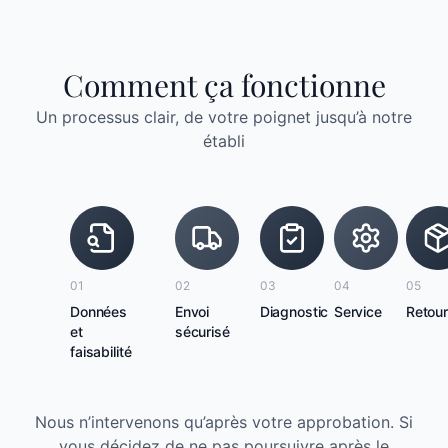
Comment ça fonctionne
Un processus clair, de votre poignet jusqu’à notre
établi
01
02
03
04
05
Données
Envoi
Diagnostic
Service
Retou
et
sécurisé
faisabilité
Nous n’intervenons qu’après votre approbation. Si
vous décidez de ne pas poursuivre après le