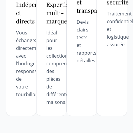
et
sécurité
Indépendants
Expertise
transparent
et
multi-
Traitement
directs
marques
confidentie
Devis
et
clairs,
Vous
Idéal
logistique
tests
échangez
pour
assurée.
et
directement
les
rapports
avec
collections
détaillés.
l’horloger
comprenant
responsable
des
de
pièces
votre
de
tourbillon.
différentes
maisons.