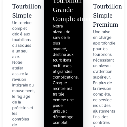
Tourbillon
Tourbillon
Tourbillon
Grande
Simple
Simple
Complication
Un service
Premium
Notre
complet
niveau de
Une prise
dédié aux
service le
en charge
tourbillons
plus
approfondie
classiques
avancé,
pour les
à un seul
destiné aux
tourbillons
axe.
tourbillons
nécessitant
Notre
multi-axes
un niveau
atelier
et grandes
d’attention
assure la
complications.
supérieur.
révision
Chaque
En plus de
intégrale du
montre est
la révision
mouvement,
traitée
complète,
le réglage
comme une
ce service
de la
pièce
inclut des
précision et
unique :
ajustements
les
démontage
fins, des
contrôles
complet,
contrôles
de