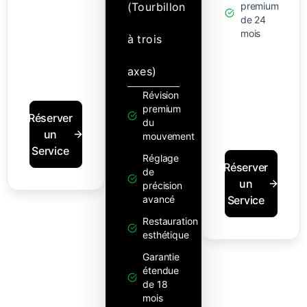
(Tourbillon
premium
de 24
mois
à trois
axes)
Révision
premium
Réserver
du
un
mouvement
Service
Réglage
Réserver
de
un
précision
avancé
Service
Restauration
esthétique
Garantie
étendue
de 18
mois