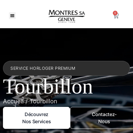
0
Nos marques
SERVICE HORLOGER PREMIUM
Tourbillon
Accueil / Tourbillon
Découvrez
Contactez-
Nos Services
Nous