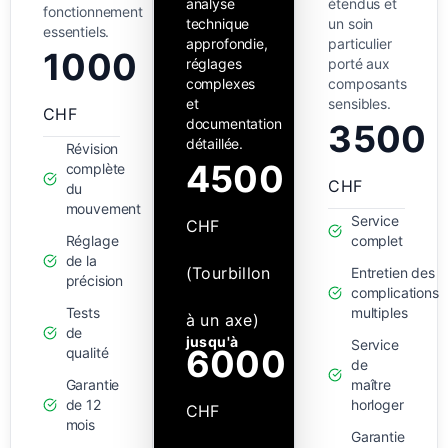
analyse
étendus et
fonctionnement
technique
un soin
essentiels.
approfondie,
particulier
1000
réglages
porté aux
complexes
composants
et
sensibles.
CHF
documentation
3500
détaillée.
Révision
4500
complète
CHF
du
mouvement
Service
CHF
Réglage
complet
de la
(Tourbillon
Entretien des
précision
complications
Tests
multiples
à un axe)
de
jusqu'à
Service
6000
qualité
de
Garantie
maître
de 12
horloger
CHF
mois
Garantie