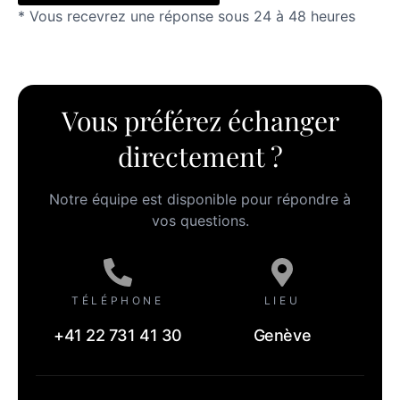
* Vous recevrez une réponse sous 24 à 48 heures
Alternative:
Vous préférez échanger
directement ?
Notre équipe est disponible pour répondre à
vos questions.
TÉLÉPHONE
LIEU
+41 22 731 41 30
Genève