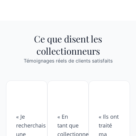
Ce que disent les
collectionneurs
Témoignages réels de clients satisfaits
« Je
« En
« Ils ont
recherchais
tant que
traité
une
collectionneur
ma