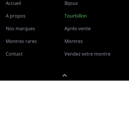
Accueil
Bijoux
A propos
Tourbillon
Nos marques
Après-vente
Montres rares
Montres
Contact
Vendez votre montre